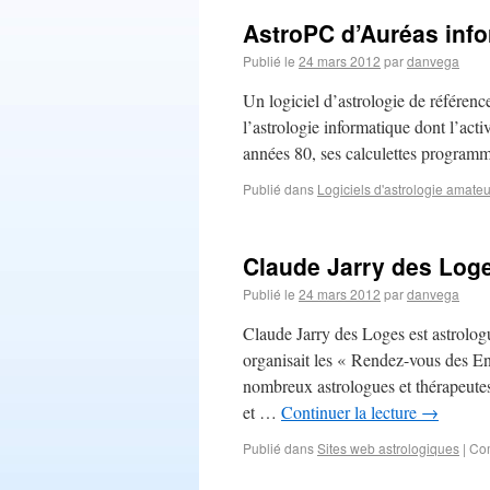
AstroPC d’Auréas inf
Publié le
24 mars 2012
par
danvega
Un logiciel d’astrologie de référen
l’astrologie informatique dont l’act
années 80, ses calculettes programm
Publié dans
Logiciels d'astrologie amate
Claude Jarry des Log
Publié le
24 mars 2012
par
danvega
Claude Jarry des Loges est astrologu
organisait les « Rendez-vous des E
nombreux astrologues et thérapeutes
et …
Continuer la lecture
→
Publié dans
Sites web astrologiques
|
Com