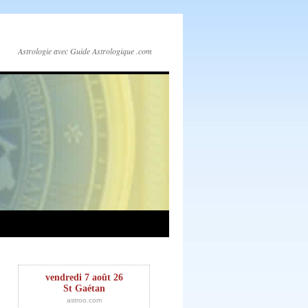
Astrologie avec Guide Astrologique .com
vendredi 7 août 26
St Gaétan
astroo.com