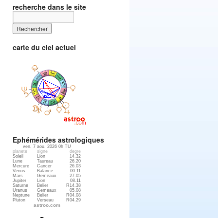
recherche dans le site
carte du ciel actuel
Ephémérides astrologiques
ven. 7 aou. 2026 0h TU
planete
signe
degre
Soleil
Lion
14.32
Lune
Taureau
26.20
Mercure
Cancer
26.03
Venus
Balance
00.11
Mars
Gemeaux
27.05
Jupiter
Lion
08.11
Saturne
Belier
R14.38
Uranus
Gemeaux
05.08
Neptune
Belier
R04.08
Pluton
Verseau
R04.29
astroo.com