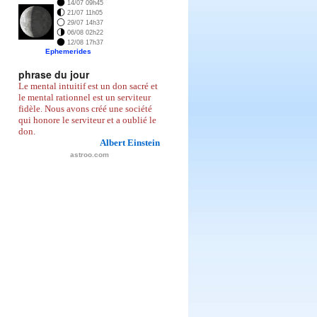
14/07 09h45
21/07 11h05
29/07 14h37
06/08 02h22
12/08 17h37
ame-soeur
phrase du jour
Le mental intuitif est un don sacré et
le mental rationnel est un serviteur
fidèle. Nous avons créé une société
qui honore le serviteur et a oublié le
don.
Albert Einstein
astroo.com