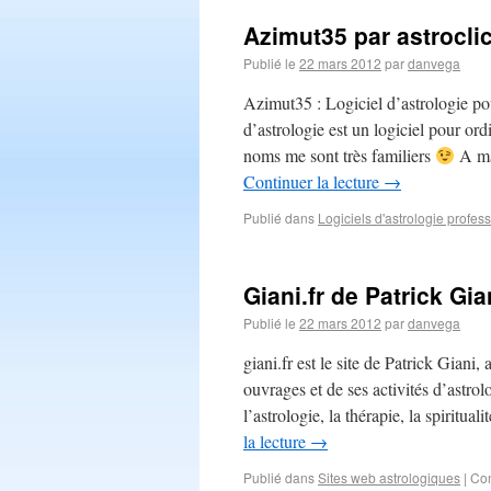
Azimut35 par astroclic
Publié le
22 mars 2012
par
danvega
Azimut35 : Logiciel d’astrologie pou
d’astrologie est un logiciel pour or
noms me sont très familiers
A ma 
Continuer la lecture
→
Publié dans
Logiciels d'astrologie profes
Giani.fr de Patrick Gia
Publié le
22 mars 2012
par
danvega
giani.fr est le site de Patrick Giani,
ouvrages et de ses activités d’astro
l’astrologie, la thérapie, la spiritu
la lecture
→
Publié dans
Sites web astrologiques
|
Com