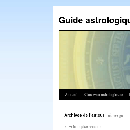
Guide astrologiq
Accueil
Sites web astrologiques
danvega
Archives de l’auteur :
←
Articles plus anciens