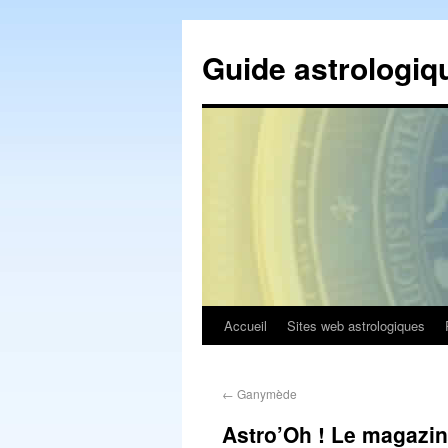
Guide astrologiq
Accueil
Sites web astrologiques
←
Ganymède
Astro’Oh ! Le magazine