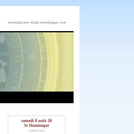
Astrologie avec Guide Astrologique .com
samedi 8 août 26
St Dominique
astroo.com