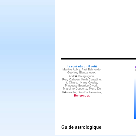
Ils sont nés un 8 août
Martine Aubry, Paul Belmondo,
Geoffrey Blancaneaux,
Andr� Bourguignon,
Rory Calhoun, Keith Carradine,
jc Chasez, Harry Crosby,
Princesse Beatrice D'york,
Massimo Dapporto, Pierre De
B�nouville, Dino De Laurentiis,
Rencontres
Guide astrologique