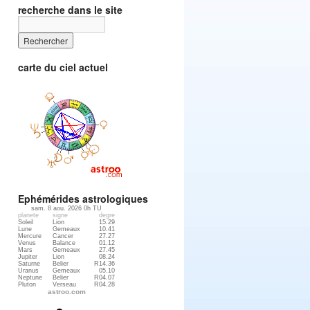
recherche dans le site
carte du ciel actuel
Ephémérides astrologiques
sam. 8 aou. 2026 0h TU
planete
signe
degre
Soleil
Lion
15.29
Lune
Gemeaux
10.41
Mercure
Cancer
27.27
Venus
Balance
01.12
Mars
Gemeaux
27.45
Jupiter
Lion
08.24
Saturne
Belier
R14.36
Uranus
Gemeaux
05.10
Neptune
Belier
R04.07
Pluton
Verseau
R04.28
astroo.com