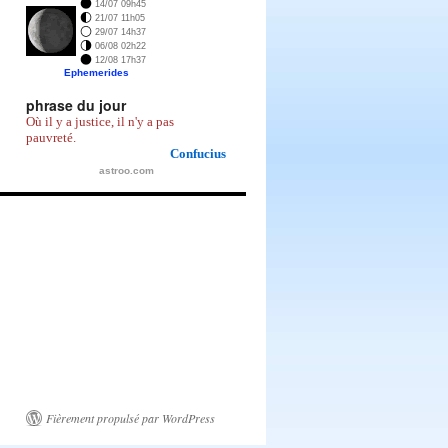
14/07 09h45
21/07 11h05
29/07 14h37
06/08 02h22
12/08 17h37
Ephemerides
phrase du jour
Où il y a justice, il n'y a pas
pauvreté.
Confucius
astroo.com
Fièrement propulsé par WordPress